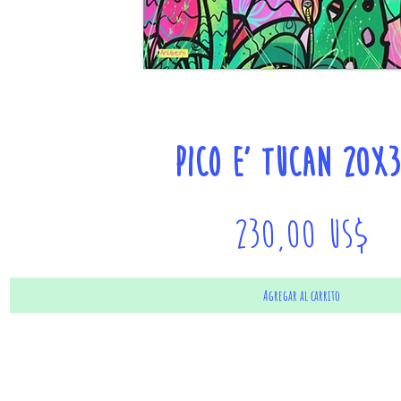
Vista rápida
Pico e' tucan 20x
Precio
230,00 US$
Agregar al carrito