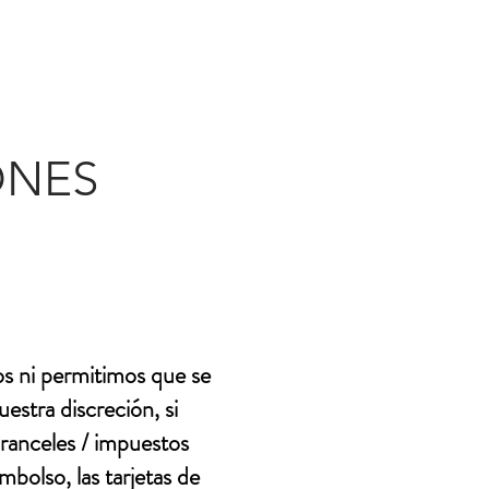
ONES
os ni permitimos que se
estra discreción, si
aranceles / impuestos
bolso, las tarjetas de