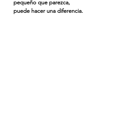
pequeño que parezca,
puede hacer una diferencia.
QUE PASO?
Venezuela enfrenta una de
las emergencias naturales
más graves de su historia
reciente tras un devastador
doble sismo de magnitudes
7.2 y 7.5 ocurrido el 24 de
junio de 2026.
El terremoto
provocó el colapso de
edificios, daños severos en
infraestructura y dejó a miles
de personas afectadas