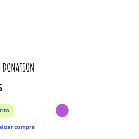
- DONATION
Precio
$
rito
alizar compra