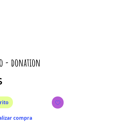
o - donation
Precio
$
rito
alizar compra