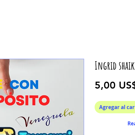
Ingrid shai
5,00 US
Agregar al car
Re