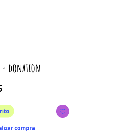
k - donation
Precio
$
rito
alizar compra