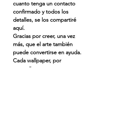
cuanto tenga un contacto
confirmado y todos los
detalles, se los compartiré
aquí.
Gracias por creer, una vez
más, que el arte también
puede convertirse en ayuda.
Cada wallpaper, por
pequeño que parezca,
puede hacer una diferencia.
QUE PASO?
Venezuela enfrenta una de
las emergencias naturales
más graves de su historia