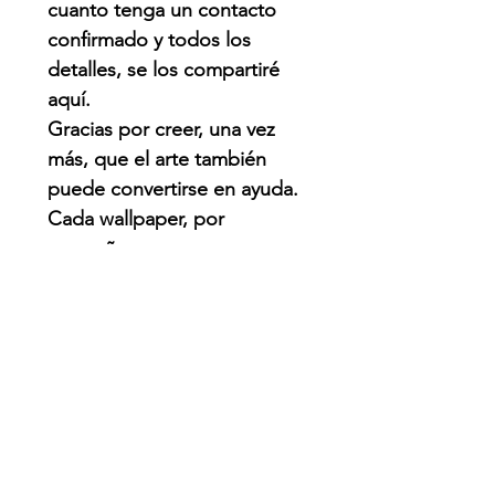
cuanto tenga un contacto
confirmado y todos los
detalles, se los compartiré
aquí.
Gracias por creer, una vez
más, que el arte también
puede convertirse en ayuda.
Cada wallpaper, por
pequeño que parezca,
puede hacer una diferencia.
QUE PASO?
Venezuela enfrenta una de
las emergencias naturales
más graves de su historia